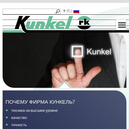
Продукты
RU
Кункель
Машины
б/
у
Примеры
гибки
Контакты
Функциональность
ПОЧЕМУ ФИРМА КУНКЕЛЬ?
техника на высшем уровне
качество
точность