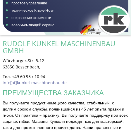
простое управление
техническое Know-How
сохранение стоимости
всеобъемлющий сервис
RUDOLF KUNKEL MASCHINENBAU
GMBH
Würzburger-Str. 8-12
63856 Bessenbach,
Тел. +49 60 95 / 10 94
info[at]kunkel-maschinenbau.de
ПРЕИМУЩЕСТВА ЗАКАЗЧИКА
Вы получаете продукт немецкого качества, стабильный, с
долгим сроком службы, появившийся из 45 лет опыта правки и
гибки. От практика – практику, Вы получаете поддержку при всех
задачах гибки. Машины Кункеля подходят как для мастерской,
так и для промышленного производства. Наши правильные и