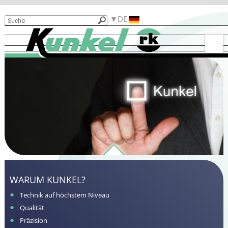
Produkte
DE
Gründe
für
Kunkel
Gebrauchtmaschinen
Biegebeispiele
Kontakt
Funktionalitäten
Karriere
WARUM KUNKEL?
Technik auf höchstem Niveau
Qualität
Präzision