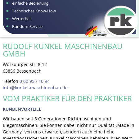
einfache Bedienung
Technisches Know-How
Werterhalt
Rundum-Service
RUDOLF KUNKEL MASCHINENBAU
GMBH
Würzburger-Str. 8-12
63856 Bessenbach
Telefon
0 60 95 / 10 94
info@kunkel-maschinenbau.de
VOM PRAKTIKER FÜR DEN PRAKTIKER
KUNDENVORTEILE
Wir bauen seit 3 Generationen Richtmaschinen und
Biegemaschinen. Sie können dabei nicht nur Qualität „Made in
Germany“ von uns erwarten, sondern auch eine hohe
Investitionssicherheit. Kunkel Maschinen behalten ihren Wert.