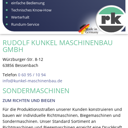
einfache Bedienung
Technisches Know-How
Werterhalt
Rundum-Service
RUDOLF KUNKEL MASCHINENBAU
GMBH
Würzburger-Str. 8-12
63856 Bessenbach
Telefon
0 60 95 / 10 94
info@kunkel-maschinenbau.de
SONDERMASCHINEN
ZUM RICHTEN UND BIEGEN
Für die Produktionsstraßen unserer Kunden konstruieren und
bauen wir individuelle Richtmaschinen, Biegemaschinen und
Sondermaschinen. Unser Standard Sortiment an
Richtmaschinen und Biegemaschinen erreicht eine Druckkraft