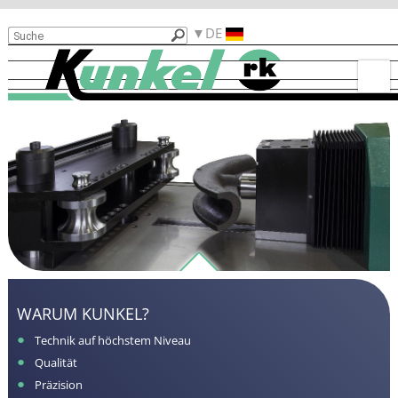
Produkte
DE
Gründe
für
Kunkel
Gebrauchtmaschinen
Biegebeispiele
Kontakt
Funktionalitäten
Karriere
WARUM KUNKEL?
Technik auf höchstem Niveau
Qualität
Präzision