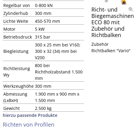
Regelbar von
0-800 kN
Richt- und
Zylinderhub
300 mm
Biegemaschinen
Lichte Weite
450-570 mm
ECO 80 mit
Zubehör und
Motor
5 kW
Richtbalken
Betriebsdruck
315 bar
Zubehör
300 x 25 mm bei V160;
Richtbalken "Vario"
Biegleistung
300 x 32 (34) mm bei
V200
800 bei
Richtleistung
Richtholzabstand 1.500
Wy
mm
Werkzeughöhe
300 mm
Abmessung
1.900 mm x 900 mm x
(LxBxH)
1.500 mm
Gewicht
2.500 kg
hierzu passende Produkte
Richten von Profilen