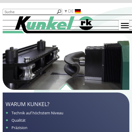
Produkte
DE
Gründe
für
Kunkel
Gebrauchtmaschinen
Biegebeispiele
Kontakt
Funktionalitäten
Karriere
WARUM KUNKEL?
Technik auf höchstem Niveau
Qualität
Präzision